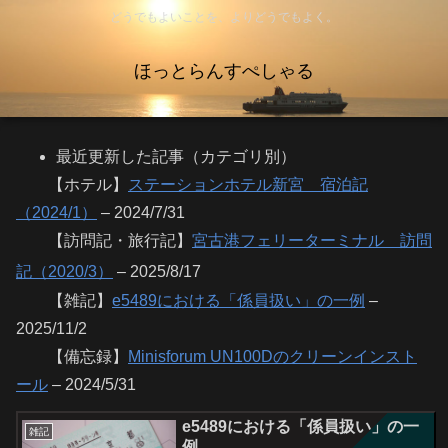
どうでもよいことを、よりどうでもよく。
ほっとらんすぺしゃる
最近更新した記事（カテゴリ別）
【ホテル】
ステーションホテル新宮 宿泊記
（2024/1）
– 2024/7/31
【訪問記・旅行記】
宮古港フェリーターミナル 訪問
記（2020/3）
– 2025/8/17
【雑記】
e5489における「係員扱い」の一例
–
2025/11/2
【備忘録】
Minisforum UN100Dのクリーンインスト
ール
– 2024/5/31
e5489における「係員扱い」の一
雑記
例