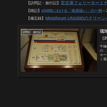
宮古港フェリーターミナル
【訪問記・旅行記】
【雑記】
e5489における「係員扱い」の一例
– 
Minisforum UN100Dのクリ
【備忘録】
琉
訪問記・旅行記
（2
中編
の、
ホー
く通