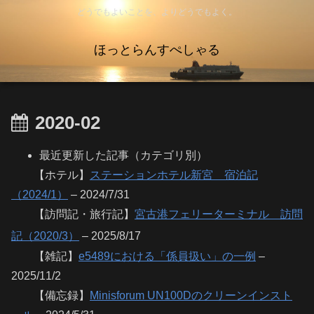
どうでもよいことを、よりどうでもよく。
ほっとらんすぺしゃる
2020-02
最近更新した記事（カテゴリ別）
【ホテル】
ステーションホテル新宮 宿泊記
（2024/1）
– 2024/7/31
【訪問記・旅行記】
宮古港フェリーターミナル 訪問
記（2020/3）
– 2025/8/17
【雑記】
e5489における「係員扱い」の一例
–
2025/11/2
【備忘録】
Minisforum UN100Dのクリーンインスト