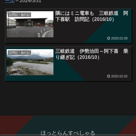
ール
– 2024/5/31
隣にはミニ電車も 三岐鉄道 阿
訪問記・旅行記
下喜駅 訪問記（2016/10）
2020.02.09
三岐鉄道 伊勢治田～阿下喜 乗
訪問記・旅行記
り継ぎ記（2016/10）
2020.02.02
ほっとらんすぺしゃる