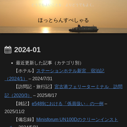
どうでもよいことを、よりどうでもよく。
ほっとらんすぺしゃる
2024-01
最近更新した記事（カテゴリ別）
【ホテル】
ステーションホテル新宮 宿泊記
（2024/1）
– 2024/7/31
【訪問記・旅行記】
宮古港フェリーターミナル 訪問
記（2020/3）
– 2025/8/17
【雑記】
e5489における「係員扱い」の一例
–
2025/11/2
【備忘録】
Minisforum UN100Dのクリーンインスト