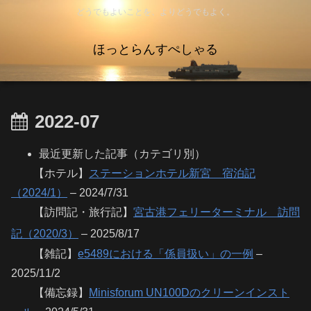
どうでもよいことを、よりどうでもよく。
ほっとらんすぺしゃる
2022-07
最近更新した記事（カテゴリ別）
【ホテル】
ステーションホテル新宮 宿泊記
（2024/1）
– 2024/7/31
【訪問記・旅行記】
宮古港フェリーターミナル 訪問
記（2020/3）
– 2025/8/17
【雑記】
e5489における「係員扱い」の一例
–
2025/11/2
【備忘録】
Minisforum UN100Dのクリーンインスト