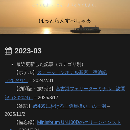
どうでもよいことを、よりどうでもよく。
ほっとらんすぺしゃる
2023-03
最近更新した記事（カテゴリ別）
【ホテル】
ステーションホテル新宮 宿泊記
（2024/1）
– 2024/7/31
【訪問記・旅行記】
宮古港フェリーターミナル 訪問
記（2020/3）
– 2025/8/17
【雑記】
e5489における「係員扱い」の一例
–
2025/11/2
【備忘録】
Minisforum UN100Dのクリーンインスト